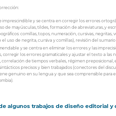
rrección:
 imprescindible y se centra en corregir los errores ortográ
so de mayúsculas, tildes, formación de abreviaturas, y escr
gráficos: comillas, topos, numeración, cursivas, negritas, ver
el uso de negrita, cursiva y comillas), revisión del sumari
endable y se centra en eliminar los errores y las impreci
os, corregir los errores gramaticales y ajustar el texto a las
a, correlación de tiempos verbales, régimen preposicional, 
intácticos precisos y bien trabajados (conectores del disc
uene genuino en su lengua y que sea comprensible para el
ombia).
e algunos trabajos de diseño editorial y