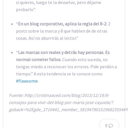
si quieres, luego te la devuelvo, pero déjame
probarlo”.
“
En un blog corporativo, aplica la regla del 8-2
: 2
posts sobre la marca y 8 que hablen de de otras
cosas. Así no aburrirás al lector.”
“
Las marcas son reales y detrás hay personas. Es
normal cometer fallos
. Cuando esto suceda, no
tengas miedo a reconocer los errores. Pide perdón a
tiempo.” A esta tendencia se le conoce como
#flawsome
.
Fuente: http://cristinaaced.com/blog/2013/12/19/8-
consejos-para-vivir-del-blog-por-maria-jose-cayuela/?
goback=%2Egde_2710441_member_5819478015196823554#
0