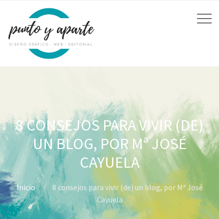
8 CONSEJOS PARA VIVIR (DE)
UN BLOG, POR Mª JOSÉ
CAYUELA
Inicio
8 consejos para vivir (de) un blog, por Mª José
Cayuela