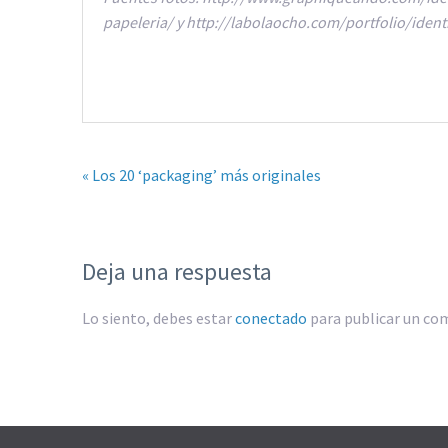
papeleria/ y http://labolaocho.com/portfolio/iden
« Los 20 ‘packaging’ más originales
Deja una respuesta
Lo siento, debes estar
conectado
para publicar un co